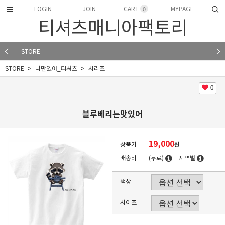
LOGIN
JOIN
CART
MYPAGE
0
티셔츠매니아팩토리
STORE
STORE
나만있어_티셔츠
시리즈
0
블루베리는맛있어
19,000
상품가
원
배송비
(무료)
지역별
색상
사이즈