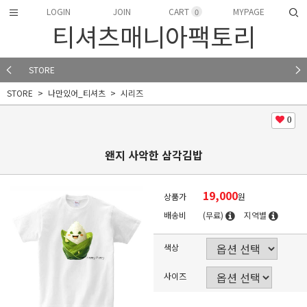
LOGIN
JOIN
CART
MYPAGE
0
티셔츠매니아팩토리
STORE
STORE
나만있어_티셔츠
시리즈
0
왠지 사악한 삼각김밥
19,000
상품가
원
배송비
(무료)
지역별
색상
사이즈